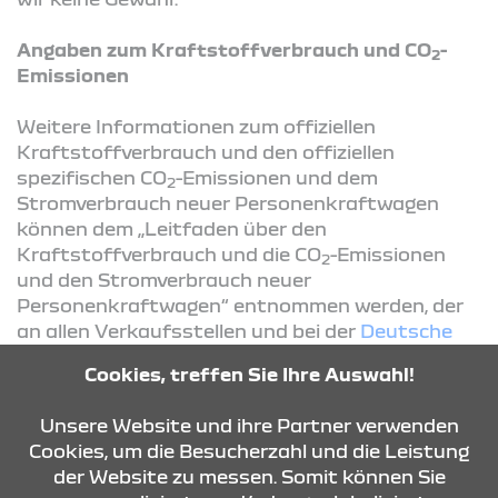
Angaben zum Kraftstoffverbrauch und CO
-
2
Emissionen
Weitere Informationen zum offiziellen
Kraftstoffverbrauch und den offiziellen
spezifischen CO
-Emissionen und dem
2
Stromverbrauch neuer Personenkraftwagen
können dem „Leitfaden über den
Kraftstoffverbrauch und die CO
-Emissionen
2
und den Stromverbrauch neuer
Personenkraftwagen“ entnommen werden, der
an allen Verkaufsstellen und bei der
Deutsche
Automobil Treuhand GmbH
(DAT) unentgeltlich
Cookies, treffen Sie Ihre Auswahl!
erhältlich ist. Der Leitfaden steht außerdem
als
Download
zur Verfügung.
Unsere Website und ihre Partner verwenden
Cookies, um die Besucherzahl und die Leistung
der Website zu messen. Somit können Sie
KONTAKT & ANFAHRT